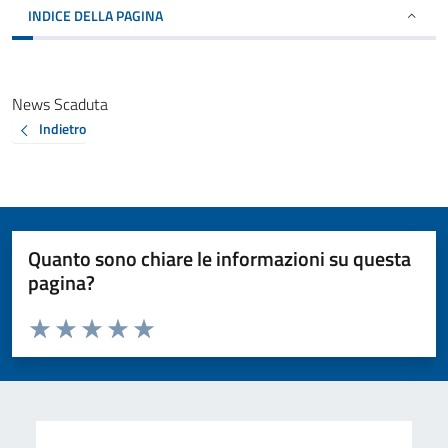
INDICE DELLA PAGINA
News Scaduta
Indietro
Quanto sono chiare le informazioni su questa
pagina?
Valuta da 1 a 5 stelle la pagina
Valuta 1 stelle su 5
Valuta 2 stelle su 5
Valuta 3 stelle su 5
Valuta 4 stelle su 5
Valuta 5 stelle su 5