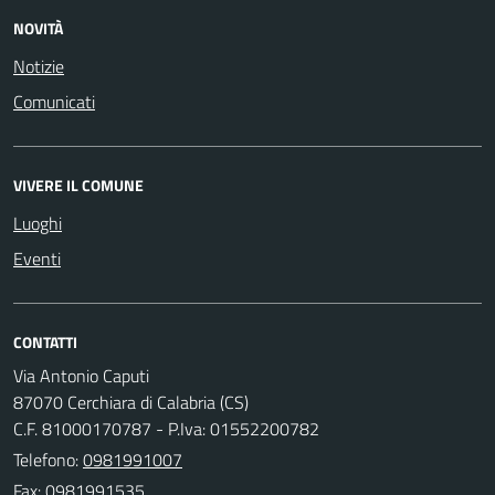
NOVITÀ
Notizie
Comunicati
VIVERE IL COMUNE
Luoghi
Eventi
CONTATTI
Via Antonio Caputi
87070 Cerchiara di Calabria (CS)
C.F. 81000170787 - P.Iva: 01552200782
Telefono:
0981991007
Fax: 0981991535