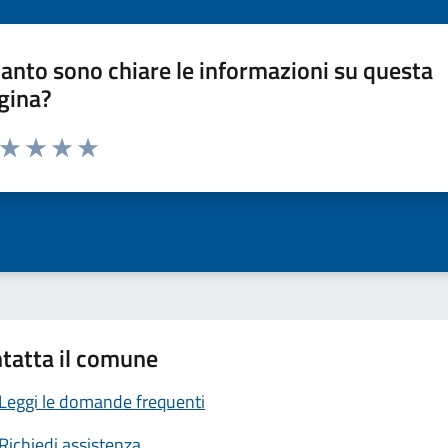
anto sono chiare le informazioni su questa
gina?
a da 1 a 5 stelle la pagina
ta 1 stelle su 5
Valuta 2 stelle su 5
Valuta 3 stelle su 5
Valuta 4 stelle su 5
Valuta 5 stelle su 5
tatta il comune
Leggi le domande frequenti
Richiedi assistenza