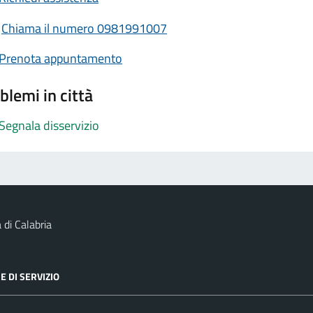
Chiama il numero 0981991007
Prenota appuntamento
blemi in città
Segnala disservizio
 di Calabria
E DI SERVIZIO