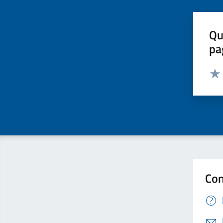
Qu
pa
Valut
Valu
Con