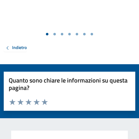
Indietro
Quanto sono chiare le informazioni su questa
pagina?
Valuta da 1 a 5 stelle la pagina
Valuta 1 stelle su 5
Valuta 2 stelle su 5
Valuta 3 stelle su 5
Valuta 4 stelle su 5
Valuta 5 stelle su 5