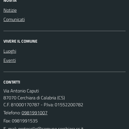
NOVITÀ
Notizie
Comunicati
VIVERE IL COMUNE
Luoghi
Eventi
CONTATTI
Via Antonio Caputi
87070 Cerchiara di Calabria (CS)
C.F. 81000170787 - P.Iva: 01552200782
Telefono:
0981991007
Fax: 0981991535
E-mail: