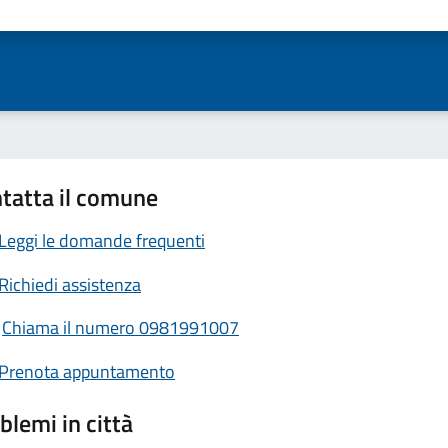
ta 1 stelle su 5
Valuta 2 stelle su 5
Valuta 3 stelle su 5
Valuta 4 stelle su 5
Valuta 5 stelle su 5
tatta il comune
Leggi le domande frequenti
Richiedi assistenza
Chiama il numero 0981991007
Prenota appuntamento
blemi in città