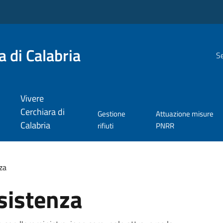
 di Calabria
Se
Vivere
Cerchiara di
Gestione
Attuazione misure
Calabria
rifiuti
PNRR
za
sistenza