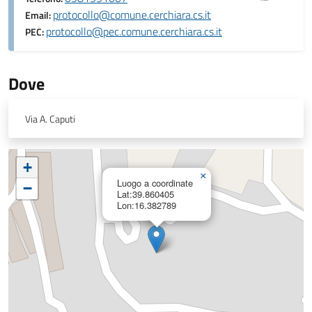
protocollo@comune.cerchiara.cs.it
Email:
protocollo@pec.comune.cerchiara.cs.it
PEC:
Dove
Via A. Caputi
+
×
Luogo a coordinate
−
Lat:39.860405
Lon:16.382789