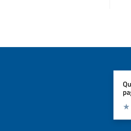
Qu
pa
Valut
Valu