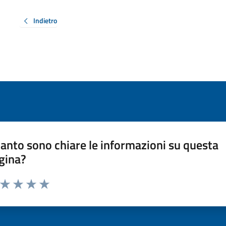
Indietro
anto sono chiare le informazioni su questa
gina?
a da 1 a 5 stelle la pagina
ta 1 stelle su 5
Valuta 2 stelle su 5
Valuta 3 stelle su 5
Valuta 4 stelle su 5
Valuta 5 stelle su 5