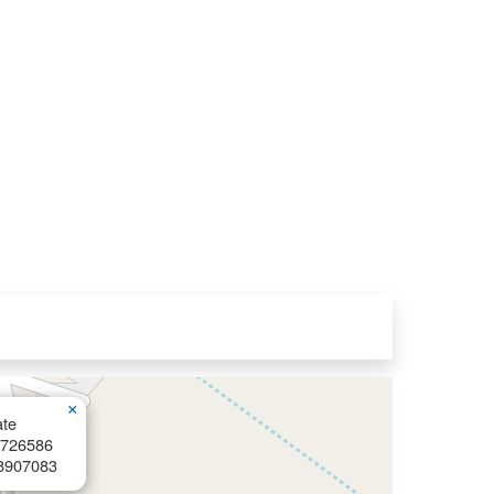
×
ate
4726586
8907083