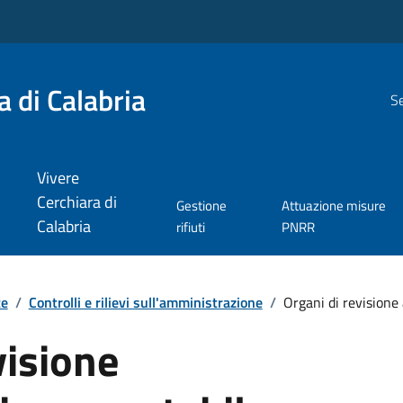
 di Calabria
Se
Vivere
Cerchiara di
Gestione
Attuazione misure
Calabria
rifiuti
PNRR
te
/
Controlli e rilievi sull'amministrazione
/
Organi di revisione 
visione