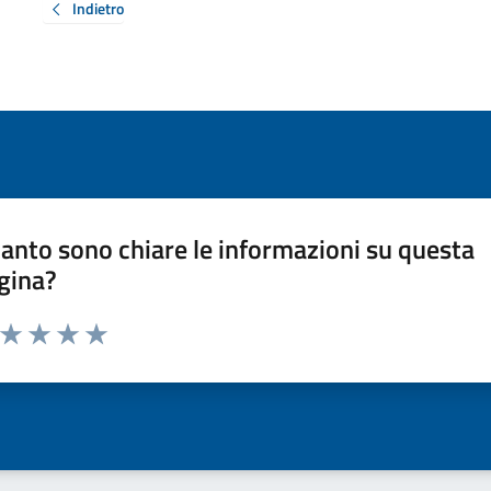
Indietro
anto sono chiare le informazioni su questa
gina?
a da 1 a 5 stelle la pagina
ta 1 stelle su 5
Valuta 2 stelle su 5
Valuta 3 stelle su 5
Valuta 4 stelle su 5
Valuta 5 stelle su 5