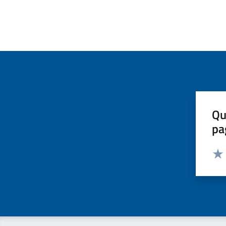
Qu
pa
Valut
Valu