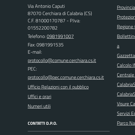
Via Antonio Caputi
Provinci
87070 Cerchiara di Calabria (CS)
Protezion
C.F. 81000170787 - P.Iva:
Regione
01552200782
Telefono:
0981991007
Bollettin
Fax: 0981991535
a
E-mail:
Gazzetta 
Calcolo 
PEC:
Centrale
Calabri
Ufficio Relazioni con il pubblico
Calabria
Uffici e orari
Visure Ca
Numeri utili
Servizi E
Parco Naz
CONTATTI D.P.O.