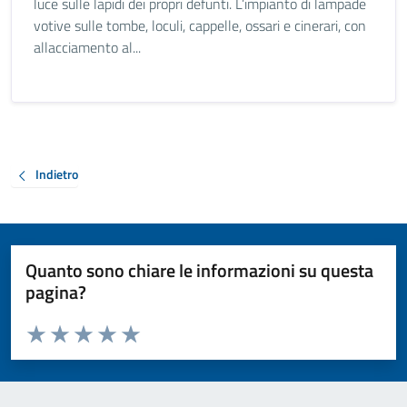
luce sulle lapidi dei propri defunti. L’impianto di lampade
votive sulle tombe, loculi, cappelle, ossari e cinerari, con
allacciamento al...
Indietro
Quanto sono chiare le informazioni su questa
pagina?
Valuta da 1 a 5 stelle la pagina
Valuta 1 stelle su 5
Valuta 2 stelle su 5
Valuta 3 stelle su 5
Valuta 4 stelle su 5
Valuta 5 stelle su 5