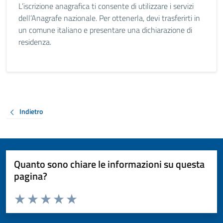
L’iscrizione anagrafica ti consente di utilizzare i servizi
dell’Anagrafe nazionale. Per ottenerla, devi trasferirti in
un comune italiano e presentare una dichiarazione di
residenza.
Indietro
Quanto sono chiare le informazioni su questa
pagina?
Valuta da 1 a 5 stelle la pagina
Valuta 1 stelle su 5
Valuta 2 stelle su 5
Valuta 3 stelle su 5
Valuta 4 stelle su 5
Valuta 5 stelle su 5