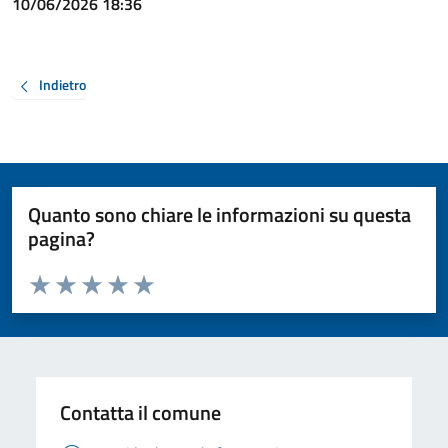
10/06/2026 18:36
Indietro
Quanto sono chiare le informazioni su questa
pagina?
Valuta da 1 a 5 stelle la pagina
Valuta 1 stelle su 5
Valuta 2 stelle su 5
Valuta 3 stelle su 5
Valuta 4 stelle su 5
Valuta 5 stelle su 5
Contatta il comune