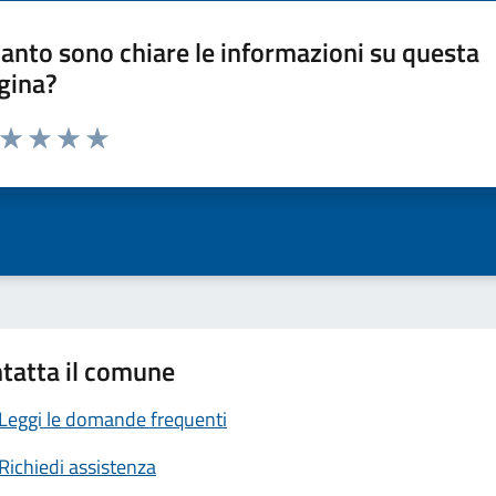
anto sono chiare le informazioni su questa
gina?
a da 1 a 5 stelle la pagina
ta 1 stelle su 5
Valuta 2 stelle su 5
Valuta 3 stelle su 5
Valuta 4 stelle su 5
Valuta 5 stelle su 5
tatta il comune
Leggi le domande frequenti
Richiedi assistenza