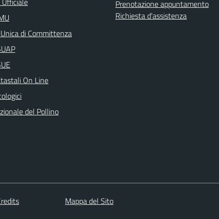
Ufficiale
Prenotazione appuntamento
Richiesta d'assistenza
IMU
 Unica di Committenza
aSUAP
SUE
tastali On Line
cologici
ionale del Pollino
redits
Mappa del Sito