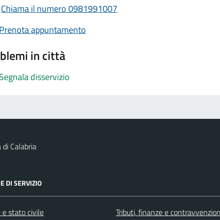
Chiama il numero 0981991007
Prenota appuntamento
blemi in città
Segnala disservizio
 di Calabria
E DI SERVIZIO
e stato civile
Tributi, finanze e contravvenzion