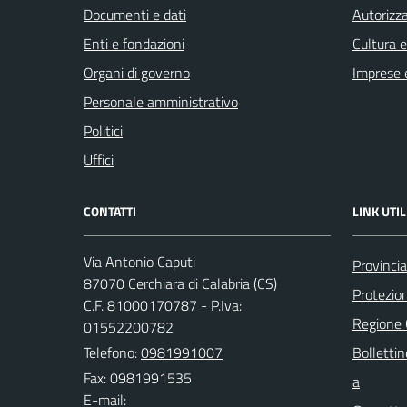
Documenti e dati
Autorizza
Enti e fondazioni
Cultura 
Organi di governo
Imprese 
Personale amministrativo
Politici
Uffici
CONTATTI
LINK UTIL
Via Antonio Caputi
Provinci
87070 Cerchiara di Calabria (CS)
Protezion
C.F. 81000170787 - P.Iva:
Regione
01552200782
Telefono:
0981991007
Bollettin
Fax: 0981991535
a
E-mail: