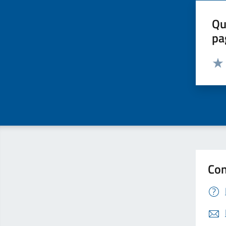
Qu
pa
Valut
Valu
Con