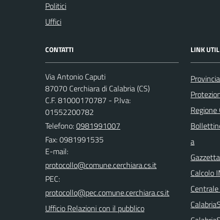
Politici
Uffici
CONTATTI
LINK UTIL
Via Antonio Caputi
Provinci
87070 Cerchiara di Calabria (CS)
Protezion
C.F. 81000170787 - P.Iva:
Regione
01552200782
Telefono:
0981991007
Bollettin
Fax: 0981991535
a
E-mail:
Gazzetta 
Calcolo 
PEC:
Centrale
Calabri
Ufficio Relazioni con il pubblico