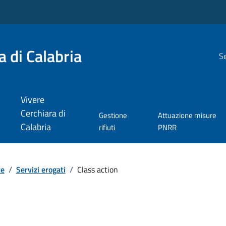
 di Calabria
Se
Vivere
Cerchiara di
Gestione
Attuazione misure
Calabria
rifiuti
PNRR
te
/
Servizi erogati
/
Class action