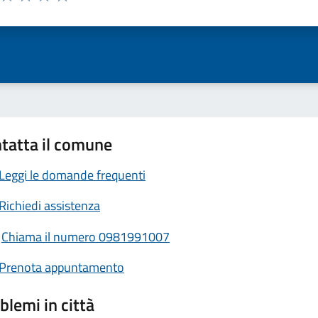
ta 1 stelle su 5
Valuta 2 stelle su 5
Valuta 3 stelle su 5
Valuta 4 stelle su 5
Valuta 5 stelle su 5
tatta il comune
Leggi le domande frequenti
Richiedi assistenza
Chiama il numero 0981991007
Prenota appuntamento
blemi in città